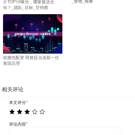
_食物_晚餐
介TOP10曝光，哪家最适合
你？_团队_目标_甘特图
鼓腰包配资 阿努廷当选新一任
泰国总理
相关评论
本文评分
*
评论内容
*