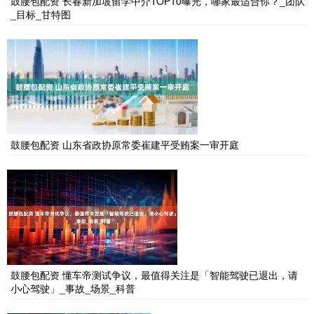
鼓腰包配资 长春新加坡留学中介TOP10曝光，哪家最适合你？_团队
_目标_甘特图
鼓腰包配资 山东省政协原常委崔建平受贿案一审开庭
鼓腰包配资 懂车帝测试争议，最值得关注是「智能驾驶已退出，请
小心驾驶」_事故_场景_科普