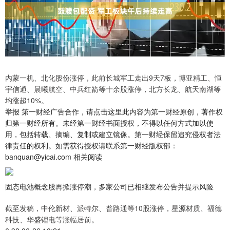
内蒙一机、北化股份涨停，此前长城军工走出9天7板，博亚精工、恒
宇信通、晨曦航空、中兵红箭等十余股涨停，北方长龙、航天南湖等
均涨超10%。
举报 第一财经广告合作，请点击这里此内容为第一财经原创，著作权
归第一财经所有。未经第一财经书面授权，不得以任何方式加以使
用，包括转载、摘编、复制或建立镜像。第一财经保留追究侵权者法
律责任的权利。如需获得授权请联系第一财经版权部：
banquan@yicai.com 相关阅读
固态电池概念股再掀涨停潮，多家公司已相继发布公告并提示风险
截至发稿，中伦新材、派特尔、普路通等10股涨停，星源材质、福德
科技、华盛锂电等涨幅居前。