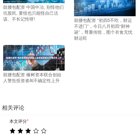
鼓腰包配资 中国中冶, 别怪他们
坑股民, 要怪也只能怪自己活
该、不长记性呀!
鼓腰包配资 “初四5不吃，财运
不进门”，今日八月初四“财神
诞”，尊重传统，图个衣食无忧
财运旺
鼓腰包配资 橡树资本联合创始
人警告投资者AI不确定性上升
相关评论
本文评分
*