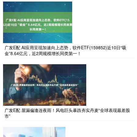
广发E配 AI应用呈现加速向上态势，软件ETF(159852)近10日“吸
金”8.64亿元，近2周规模增长同类第一！
广发E配 屋漏偏逢连夜雨！风电巨头暴跌夯实丹麦“全球表现最差股
市”