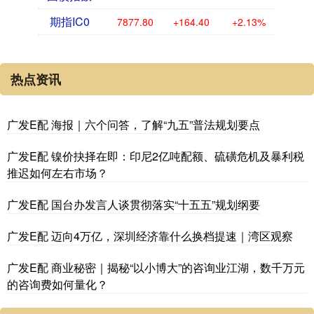
期指IC0
7877.80
+164.40
+2.13%
热点资讯
广发E配 海报｜六个问答，了解“九五”普法规划要点
广发E配 镍价抉择在即：印尼2亿吨配额、硫磺危机及暴利税
推迟如何左右市场？
广发E配 国台办发言人谈贯彻落实“十五五”规划纲要
广发E配 迈向4万亿，深圳经济靠什么换档提速｜湾区观察
广发E配 商业秘密｜揭秘“以小博大”的咨询业江湖，数千万元
的咨询费如何量化？