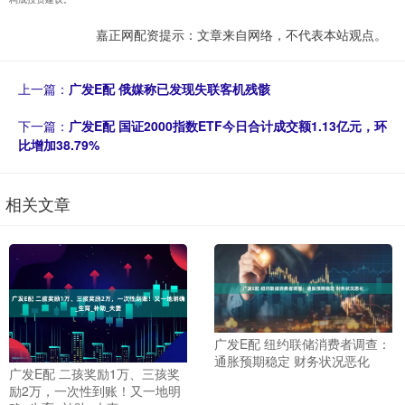
嘉正网配资提示：文章来自网络，不代表本站观点。
上一篇：
广发E配 俄媒称已发现失联客机残骸
下一篇：
广发E配 国证2000指数ETF今日合计成交额1.13亿元，环
比增加38.79%
相关文章
广发E配 纽约联储消费者调查：
通胀预期稳定 财务状况恶化
广发E配 二孩奖励1万、三孩奖
励2万，一次性到账！又一地明