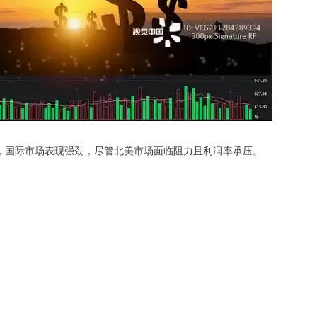
告营收稳步增长，国际市场表现强劲，尽管北美市场面临阻力且利润率承压。