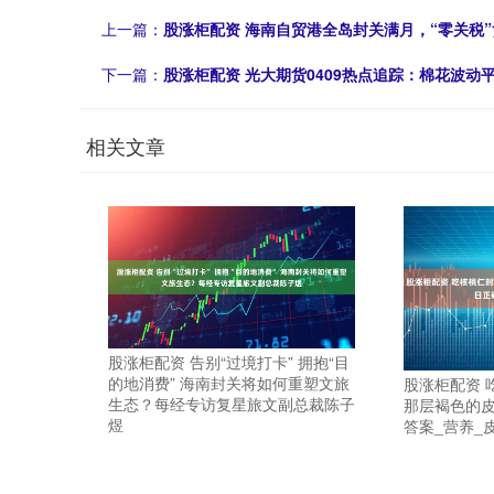
上一篇：
股涨柜配资 海南自贸港全岛封关满月，“零关税”
下一篇：
股涨柜配资 光大期货0409热点追踪：棉花波
相关文章
股涨柜配资 告别“过境打卡” 拥抱“目
的地消费” 海南封关将如何重塑文旅
股涨柜配资 
生态？每经专访复星旅文副总裁陈子
那层褐色的
煜
答案_营养_