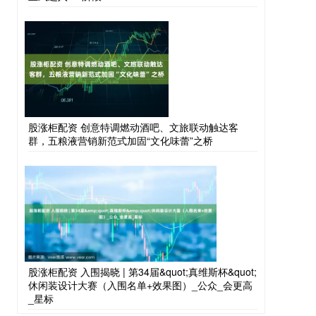
股涨柜配资 创意特调燃动酒吧、文旅联动触达客
群，五粮液营销新范式加固“文化味蕾”之桥
股涨柜配资 入围揭晓 | 第34届&quot;真维斯杯&quot;
休闲装设计大赛（入围名单+效果图）_公众_会更高
_星标