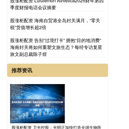
股涨柜配资 Lululemon Athletica2025财年第四
季度财报电话会议摘要
股涨柜配资 海南自贸港全岛封关满月，“零关
税”货值增长超2倍
股涨柜配资 告别“过境打卡” 拥抱“目的地消费”
海南封关将如何重塑文旅生态？每经专访复星
旅文副总裁陈子煜
推荐资讯
股涨柜配资 卫光控股：光明正加快打造全球生物医