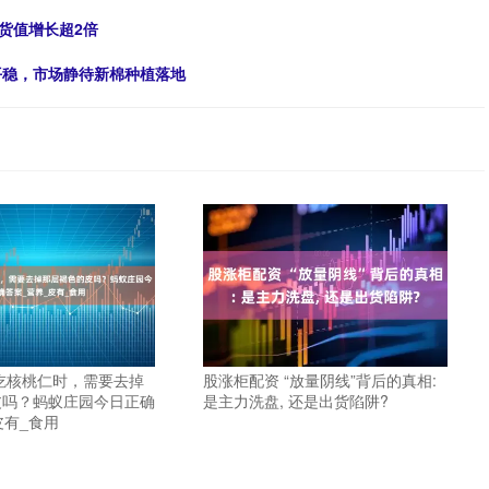
货值增长超2倍
动平稳，市场静待新棉种植落地
股涨柜配资 “放量阴线”背后的真相:
吃核桃仁时，需要去掉
是主力洗盘, 还是出货陷阱?
皮吗？蚂蚁庄园今日正确
皮有_食用