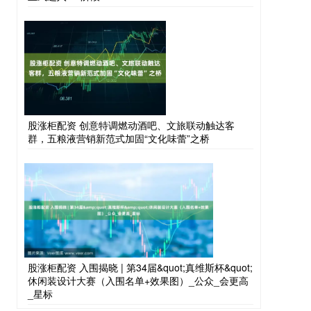
股涨柜配资 创意特调燃动酒吧、文旅联动触达客
群，五粮液营销新范式加固“文化味蕾”之桥
股涨柜配资 入围揭晓 | 第34届&quot;真维斯杯&quot;
休闲装设计大赛（入围名单+效果图）_公众_会更高
_星标