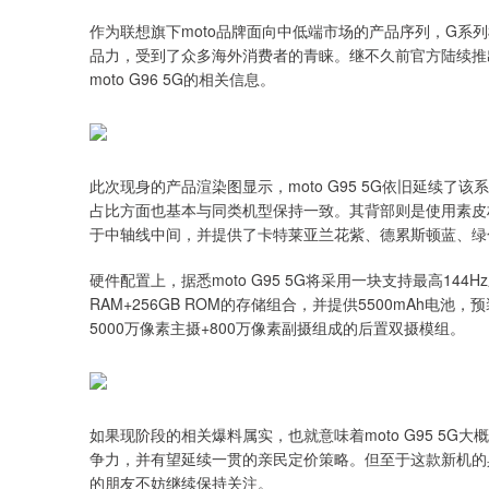
作为联想旗下moto品牌面向中低端市场的产品序列，G系
品力，受到了众多海外消费者的青睐。继不久前官方陆续推出
moto G96 5G的相关信息。
此次现身的产品渲染图显示，moto G95 5G依旧延续
占比方面也基本与同类机型保持一致。其背部则是使用素皮
于中轴线中间，并提供了卡特莱亚兰花紫、德累斯顿蓝、绿
硬件配置上，据悉moto G95 5G将采用一块支持最高144Hz
RAM+256GB ROM的存储组合，并提供5500mAh电池，
5000万像素主摄+800万像素副摄组成的后置双摄模组。
如果现阶段的相关爆料属实，也就意味着moto G95 5
争力，并有望延续一贯的亲民定价策略。但至于这款新机的
的朋友不妨继续保持关注。