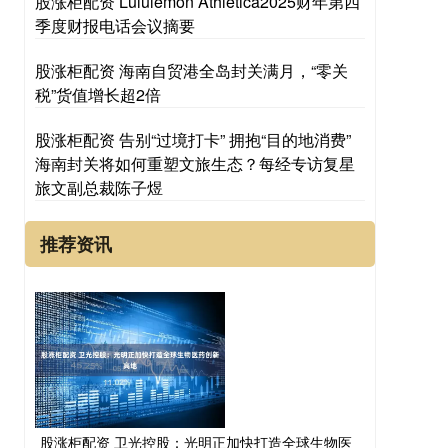
股涨柜配资 Lululemon Athletica2025财年第四
季度财报电话会议摘要
股涨柜配资 海南自贸港全岛封关满月，“零关
税”货值增长超2倍
股涨柜配资 告别“过境打卡” 拥抱“目的地消费”
海南封关将如何重塑文旅生态？每经专访复星
旅文副总裁陈子煜
推荐资讯
股涨柜配资 卫光控股：光明正加快打造全球生物医