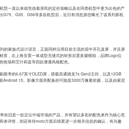
列机型一直以来就凭借着亲民的定价策略以及在同类机型中更为出色的产
G75、G35、G56等多款机型后，近日有消息源也曝光了该系列新机
了该系列的家族式设计语言，正面同样沿用目前主流的居中开孔直屏，并且屏
材质，左上角安置一体成型无缝式的矩形后置多摄模组，品牌Logo位
色牧场和艾什莉蓝等四款潘通风格配色。
刷新率的6.67英寸OLED屏，搭载高通骁龙7s Gen2主控，以及12GB
预装Android 15。影像方面所配备的可能是3200万像素前摄，以及由索尼
G大概率依旧是一款定位中端市场的产品，并有望以多彩的配色来作为核心竞
具体详情，则还有待moto方面后续更进一步相关信息的确认，有兴趣