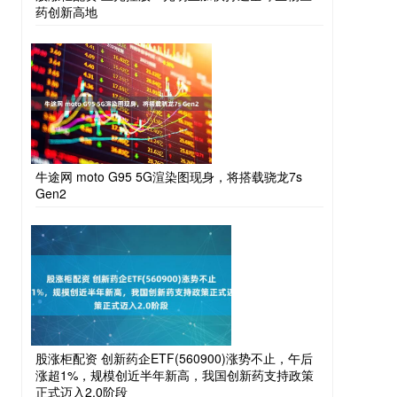
药创新高地
牛途网 moto G95 5G渲染图现身，将搭载骁龙7s
Gen2
股涨柜配资 创新药企ETF(560900)涨势不止，午后
涨超1%，规模创近半年新高，我国创新药支持政策
正式迈入2.0阶段