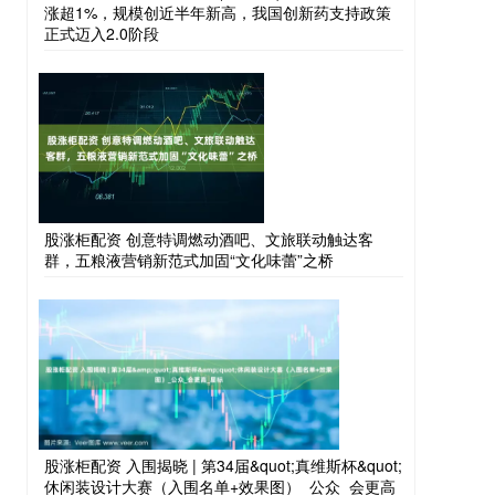
涨超1%，规模创近半年新高，我国创新药支持政策
正式迈入2.0阶段
股涨柜配资 创意特调燃动酒吧、文旅联动触达客
群，五粮液营销新范式加固“文化味蕾”之桥
股涨柜配资 入围揭晓 | 第34届&quot;真维斯杯&quot;
休闲装设计大赛（入围名单+效果图）_公众_会更高